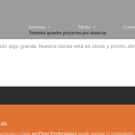
Servicios
Media
Contá
Tenemos grandes proyectos por anunciar
do algo grande. Nuestra tienda está en obras y pronto abr
tas
 servicios o cómo
myPlant Performance
puede mejorar el rendimiento