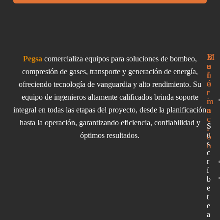
I
M
B
Pegsa
comercializa equipos para soluciones de bombeo,
n
e
o
compresión de gases, transporte y generación de energía,
f
n
l
o
ú
e
ofreciendo tecnología de vanguardia y alto rendimiento. Su
r
t
equipo de ingenieros altamente calificados brinda soporte
m
í
a
n
integral en todas las etapas del proyecto, desde la planificación
c
hasta la operación, garantizando eficiencia, confiabilidad y
S
i
u
óptimos resultados.
ó
s
n
c
r
í
b
e
t
e
a