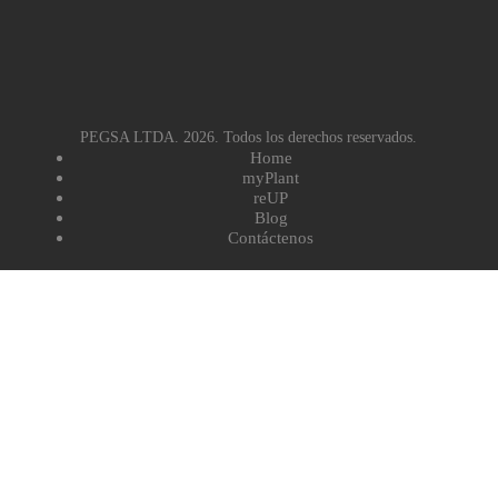
PEGSA LTDA. 2026. Todos los derechos reservados.
Home
myPlant
reUP
Blog
Contáctenos