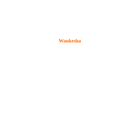
Waukesha
Nuestros motores poseen tecnología probada
para aplicaciones de energía desafiantes.