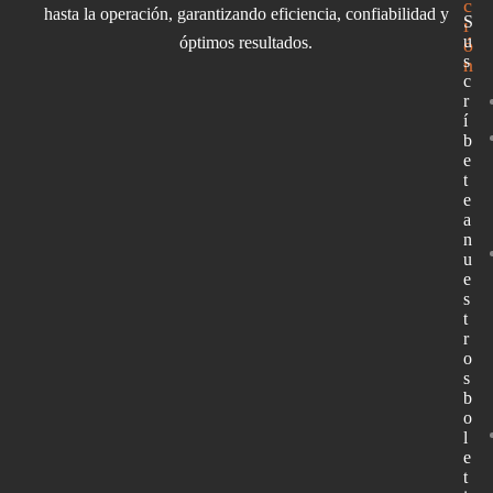
c
hasta la operación, garantizando eficiencia, confiabilidad y
S
i
u
óptimos resultados.
ó
s
n
c
r
í
b
e
t
e
a
n
u
e
s
t
r
o
s
b
o
l
e
t