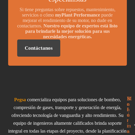
Si tiene preguntas sobre repuestos, mantenimiento,
servicios o cómo
myPlant Performance
puede
mejorar el rendimiento de su motor, no dude en
contactarnos.
Nuestro equipo de expertos está listo
para brindarle la mejor solución para sus
necesidades energéticas.
Contáctanos
I
M
B
Pegsa
comercializa equipos para soluciones de bombeo,
n
e
o
compresión de gases, transporte y generación de energía,
f
n
l
o
ú
e
ofreciendo tecnología de vanguardia y alto rendimiento. Su
r
t
equipo de ingenieros altamente calificados brinda soporte
m
í
a
n
integral en todas las etapas del proyecto, desde la planificación