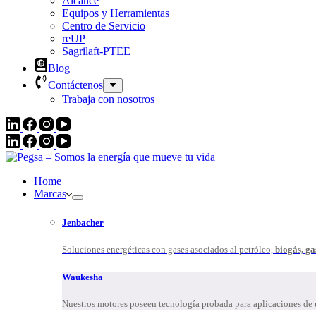
Alcance
Equipos y Herramientas
Centro de Servicio
reUP
Sagrilaft-PTEE
Blog
Contáctenos
Trabaja con nosotros
Home
Marcas
Jenbacher
Soluciones energéticas con gases asociados al petróleo,
biogás, ga
Waukesha
Nuestros motores poseen tecnología probada para aplicaciones de