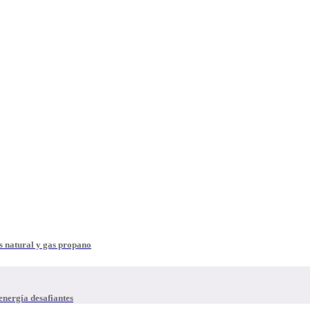
s natural y gas propano
energía desafiantes