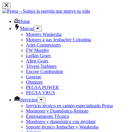
Saltar
al
contenido
Home
Marcas
Motores Waukesha
Motores a gas Jenbacher Colombia
Ariel Compresores
FW Murphy
Lufkin Gears
Allen Gears
Triveni Turbines
Encore Combustion
Generac
Ohmium
PEGSA POWER
PEGSA VRUS
Servicios
Servicio técnico en campo especializado Pegsa
Monitoreo y Diagnóstico Remoto
Entrenamiento Técnico
Monitoreo y diagnóstico con myplant
Soporte técnico Jenbacher y Waukesha