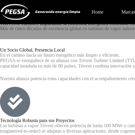
TRIVENI Turbines:
Home
Marca
Impulsando la Eficiencia Energética Sostenible
TRIVENI Turbines: Impulsando la Eficiencia Energética Sostenible 
Más de cinco décadas de excelencia global en turbinas de vapor indust
Un Socio Global, Presencia Local
En el camino hacia un futuro energético más limpio y eficiente,
PEGSA se enorgullece de su alianza con Triveni Turbine Limited (TTL),
capacidad instalada en más de 80 países, Triveni combina innovación y 
Nuestra alianza potencia estas capacidades con el acompañamiento cer
Tecnología Robusta para sus Proyectos
Las turbinas a vapor Triveni ofrecen potencia de hasta 100 MWe y cum
(engineered-to-order) se adaptan a diversas aplicaciones, desde cogener