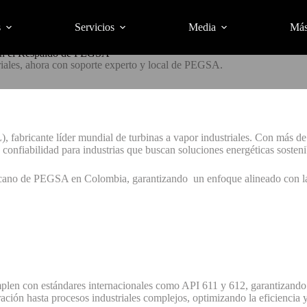
s
Servicios
Media
Má
con el Respaldo de PEGSA
riales, ahora con soporte experto y local de PEGSA.
 fabricante líder mundial de turbinas a vapor industriales. Con más d
confiabilidad para industrias que buscan soluciones energéticas sosteni
cano de PEGSA en Colombia, garantizando un enfoque alineado con la t
plen con estándares internacionales como API 611 y 612, garantizando
ación hasta procesos industriales complejos, optimizando la eficiencia 