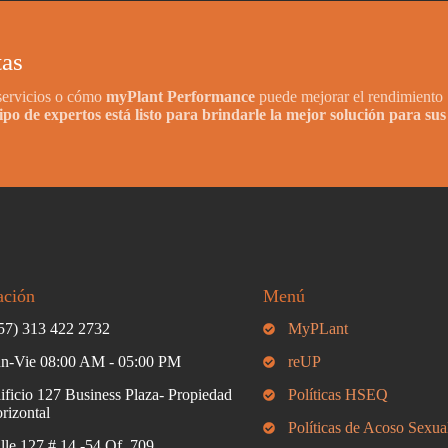
tas
 servicios o cómo
myPlant Performance
puede mejorar el rendimiento
po de expertos está listo para brindarle la mejor solución para sus
ación
Menú
57) 313 422 2732
MyPLant
n-Vie 08:00 AM - 05:00 PM
reUP
ificio 127 Business Plaza- Propiedad
Políticas HSEQ
rizontal
Políticas de Acoso Sexua
lle 127 # 14 -54 Of. 709