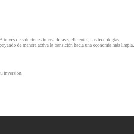
través de soluciones innovadoras y eficientes, sus tecnologías
 apoyando de manera activa la transición hacia una economía más limpia,
u inversión.