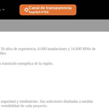
Canal de transparencia
s
Sagrilaft-PTEE
e 50 años de experiencia, 6.000 instalaciones y 16.000 MWe de
bles.
ransición energética de la región.
 seguridad y rendimiento. Sus soluciones diseñadas a medida
y rentabilidad de cada proyecto.