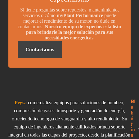
Si tiene preguntas sobre repuestos, mantenimiento,
servicios o cómo
myPlant Performance
puede
mejorar el rendimiento de su motor, no dude en
contactarnos.
Nuestro equipo de expertos está listo
para brindarle la mejor solución para sus
necesidades energéticas.
Contáctanos
I
M
B
Pegsa
comercializa equipos para soluciones de bombeo,
n
e
o
compresión de gases, transporte y generación de energía,
f
n
l
o
ú
e
ofreciendo tecnología de vanguardia y alto rendimiento. Su
r
t
equipo de ingenieros altamente calificados brinda soporte
m
í
a
n
integral en todas las etapas del proyecto, desde la planificación