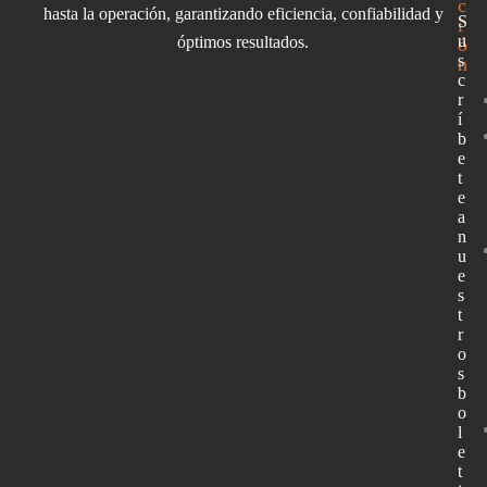
c
hasta la operación, garantizando eficiencia, confiabilidad y
S
i
u
óptimos resultados.
ó
s
n
c
r
í
b
e
t
e
a
n
u
e
s
t
r
o
s
b
o
l
e
t