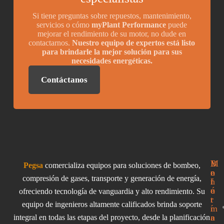
Si tiene preguntas sobre repuestos, mantenimiento,
servicios o cómo
myPlant Performance
puede
mejorar el rendimiento de su motor, no dude en
contactarnos.
Nuestro equipo de expertos está listo
para brindarle la mejor solución para sus
necesidades energéticas.
Contáctanos
I
M
B
Pegsa
comercializa equipos para soluciones de bombeo,
n
e
o
compresión de gases, transporte y generación de energía,
f
n
l
o
ú
e
ofreciendo tecnología de vanguardia y alto rendimiento. Su
r
t
equipo de ingenieros altamente calificados brinda soporte
m
í
a
n
integral en todas las etapas del proyecto, desde la planificación