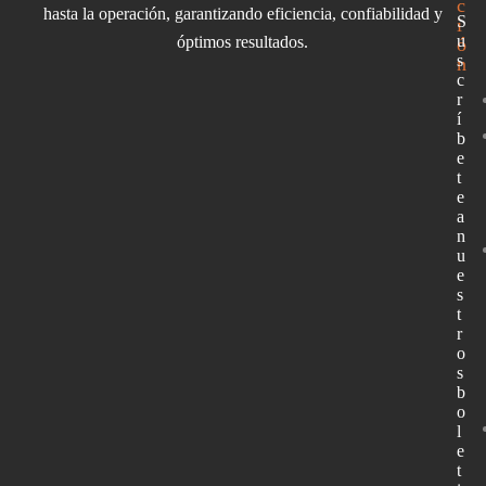
c
hasta la operación, garantizando eficiencia, confiabilidad y
S
i
u
óptimos resultados.
ó
s
n
c
r
í
b
e
t
e
a
n
u
e
s
t
r
o
s
b
o
l
e
t