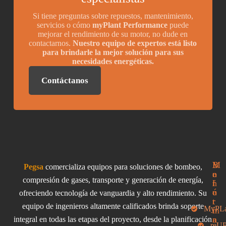
Si tiene preguntas sobre repuestos, mantenimiento,
servicios o cómo
myPlant Performance
puede
mejorar el rendimiento de su motor, no dude en
contactarnos.
Nuestro equipo de expertos está listo
para brindarle la mejor solución para sus
necesidades energéticas.
Contáctanos
I
M
B
Pegsa
comercializa equipos para soluciones de bombeo,
n
e
o
compresión de gases, transporte y generación de energía,
f
n
l
o
ú
e
ofreciendo tecnología de vanguardia y alto rendimiento. Su
r
t
equipo de ingenieros altamente calificados brinda soporte
MyPLa
m
í
a
n
integral en todas las etapas del proyecto, desde la planificación
reU