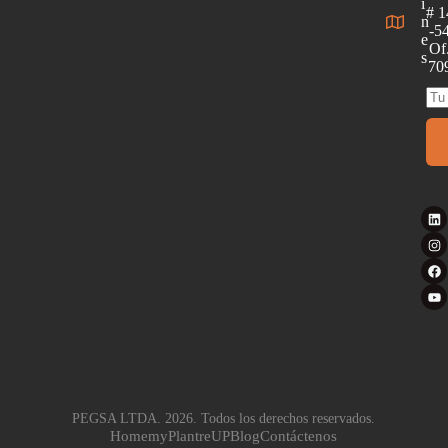
i
# 1
n
-5
e
Of
s
70
PEGSA LTDA. 2026. Todos los derechos reservados.
Home
myPlant
reUP
Blog
Contáctenos