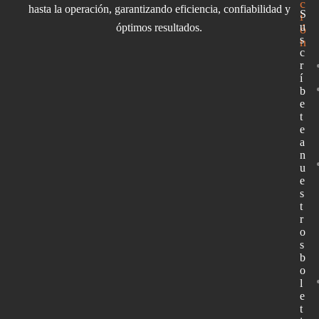
c
hasta la operación, garantizando eficiencia, confiabilidad y
S
i
u
óptimos resultados.
ó
s
n
c
r
í
b
e
t
e
a
n
u
e
s
t
r
o
s
b
o
l
e
t