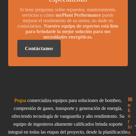
Si tiene preguntas sobre repuestos, mantenimiento,
servicios o cómo
myPlant Performance
puede
mejorar el rendimiento de su motor, no dude en
contactarnos.
Nuestro equipo de expertos está listo
para brindarle la mejor solución para sus
necesidades energéticas.
Contáctanos
I
M
B
Pegsa
comercializa equipos para soluciones de bombeo,
n
e
o
compresión de gases, transporte y generación de energía,
f
n
l
o
ú
e
ofreciendo tecnología de vanguardia y alto rendimiento. Su
r
t
equipo de ingenieros altamente calificados brinda soporte
m
í
a
n
integral en todas las etapas del proyecto, desde la planificación