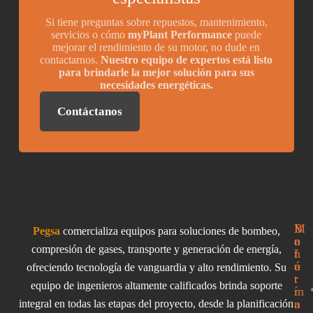
Si tiene preguntas sobre repuestos, mantenimiento,
servicios o cómo
myPlant Performance
puede
mejorar el rendimiento de su motor, no dude en
contactarnos.
Nuestro equipo de expertos está listo
para brindarle la mejor solución para sus
necesidades energéticas.
Contáctanos
I
M
B
Pegsa
comercializa equipos para soluciones de bombeo,
n
e
o
compresión de gases, transporte y generación de energía,
f
n
l
o
ú
e
ofreciendo tecnología de vanguardia y alto rendimiento. Su
r
t
equipo de ingenieros altamente calificados brinda soporte
m
í
a
n
integral en todas las etapas del proyecto, desde la planificación