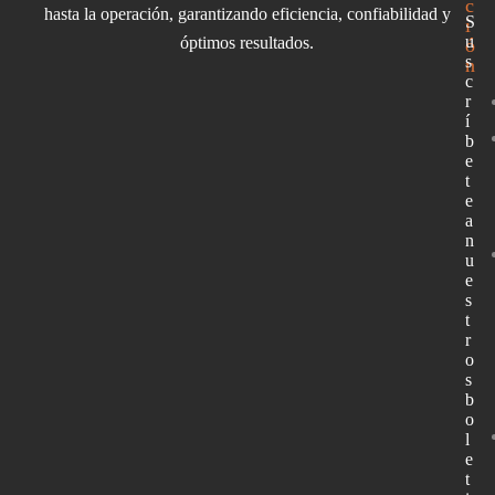
c
hasta la operación, garantizando eficiencia, confiabilidad y
S
i
u
óptimos resultados.
ó
s
n
c
r
í
b
e
t
e
a
n
u
e
s
t
r
o
s
b
o
l
e
t