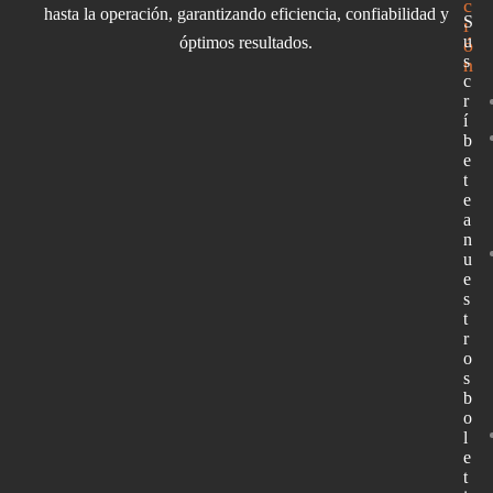
c
hasta la operación, garantizando eficiencia, confiabilidad y
S
i
u
óptimos resultados.
ó
s
n
c
r
í
b
e
t
e
a
n
u
e
s
t
r
o
s
b
o
l
e
t