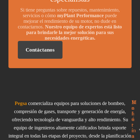
Si tiene preguntas sobre repuestos, mantenimiento,
servicios o cómo
myPlant Performance
puede
mejorar el rendimiento de su motor, no dude en
contactarnos.
Nuestro equipo de expertos está listo
para brindarle la mejor solución para sus
necesidades energéticas.
Contáctanos
I
M
B
Pegsa
comercializa equipos para soluciones de bombeo,
n
e
o
compresión de gases, transporte y generación de energía,
f
n
l
o
ú
e
ofreciendo tecnología de vanguardia y alto rendimiento. Su
r
t
equipo de ingenieros altamente calificados brinda soporte
m
í
a
n
integral en todas las etapas del proyecto, desde la planificación