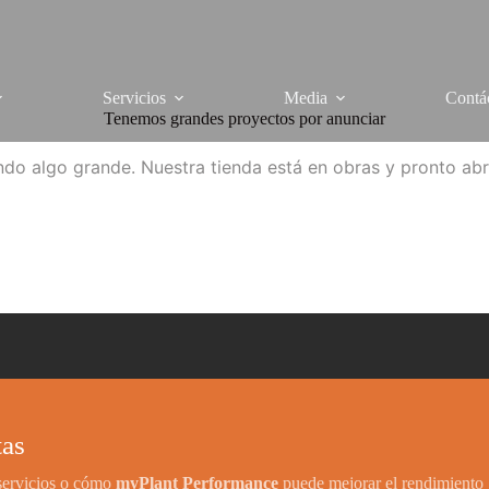
Servicios
Media
Contá
Tenemos grandes proyectos por anunciar
do algo grande. Nuestra tienda está en obras y pronto abr
tas
 servicios o cómo
myPlant Performance
puede mejorar el rendimiento