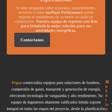
Si tiene preguntas sobre repuestos, mantenimiento,
servicios o cómo
myPlant Performance
puede
mejorar el rendimiento de su motor, no dude en
contactarnos.
Nuestro equipo de expertos está listo
para brindarle la mejor solución para sus
necesidades energéticas.
Contáctanos
I
M
B
Pegsa
comercializa equipos para soluciones de bombeo,
n
e
o
compresión de gases, transporte y generación de energía,
f
n
l
o
ú
e
ofreciendo tecnología de vanguardia y alto rendimiento. Su
r
t
equipo de ingenieros altamente calificados brinda soporte
m
í
a
n
integral en todas las etapas del proyecto, desde la planificación