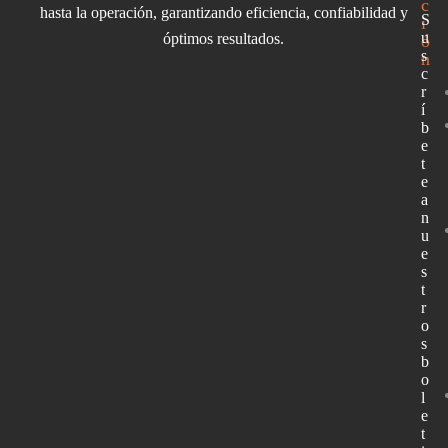
c
hasta la operación, garantizando eficiencia, confiabilidad y
S
i
u
óptimos resultados.
ó
s
n
c
r
í
b
e
t
e
a
n
u
e
s
t
r
o
s
b
o
l
e
t