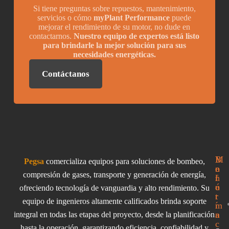
Si tiene preguntas sobre repuestos, mantenimiento,
servicios o cómo
myPlant Performance
puede
mejorar el rendimiento de su motor, no dude en
contactarnos.
Nuestro equipo de expertos está listo
para brindarle la mejor solución para sus
necesidades energéticas.
Contáctanos
I
M
B
Pegsa
comercializa equipos para soluciones de bombeo,
n
e
o
compresión de gases, transporte y generación de energía,
f
n
l
o
ú
e
ofreciendo tecnología de vanguardia y alto rendimiento. Su
r
t
equipo de ingenieros altamente calificados brinda soporte
m
í
a
n
integral en todas las etapas del proyecto, desde la planificación
c
hasta la operación, garantizando eficiencia, confiabilidad y