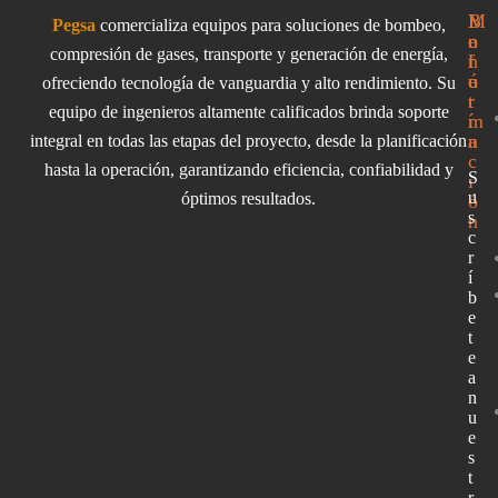
I
M
B
Pegsa
comercializa equipos para soluciones de bombeo,
n
e
o
compresión de gases, transporte y generación de energía,
f
n
l
o
ú
e
ofreciendo tecnología de vanguardia y alto rendimiento. Su
r
t
equipo de ingenieros altamente calificados brinda soporte
m
í
a
n
integral en todas las etapas del proyecto, desde la planificación
c
hasta la operación, garantizando eficiencia, confiabilidad y
S
i
u
óptimos resultados.
ó
s
n
c
r
í
b
e
t
e
a
n
u
e
s
t
r