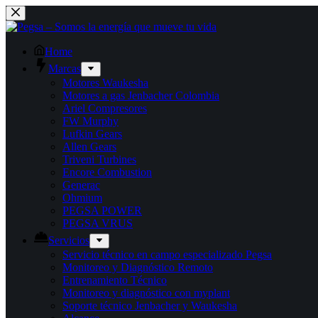
Saltar
al
contenido
Home
Marcas
Motores Waukesha
Motores a gas Jenbacher Colombia
Ariel Compresores
FW Murphy
Lufkin Gears
Allen Gears
Triveni Turbines
Encore Combustion
Generac
Ohmium
PEGSA POWER
PEGSA VRUS
Servicios
Servicio técnico en campo especializado Pegsa
Monitoreo y Diagnóstico Remoto
Entrenamiento Técnico
Monitoreo y diagnóstico con myplant
Soporte técnico Jenbacher y Waukesha