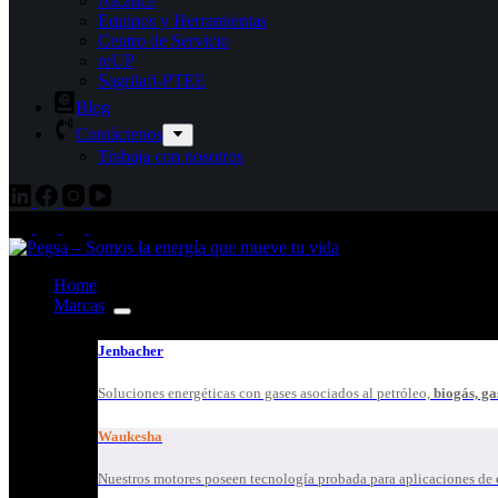
Alcance
Equipos y Herramientas
Centro de Servicio
reUP
Sagrilaft-PTEE
Blog
Contáctenos
Trabaja con nosotros
Home
Marcas
Jenbacher
Soluciones energéticas con gases asociados al petróleo,
biogás, ga
Waukesha
Nuestros motores poseen tecnología probada para aplicaciones de