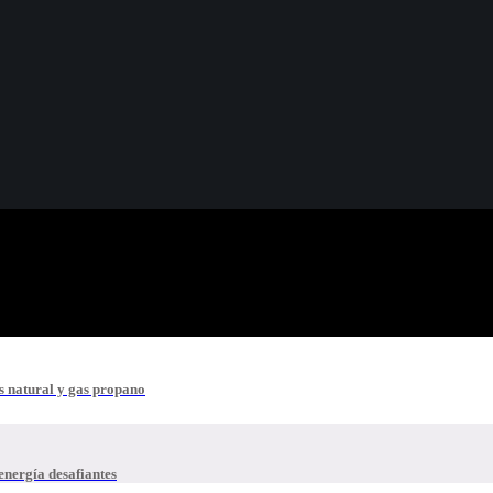
s natural y gas propano
energía desafiantes