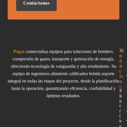
Contáctanos
I
M
B
Pegsa
comercializa equipos para soluciones de bombeo,
n
e
o
compresión de gases, transporte y generación de energía,
f
n
l
o
ú
e
ofreciendo tecnología de vanguardia y alto rendimiento. Su
r
t
equipo de ingenieros altamente calificados brinda soporte
m
í
a
n
integral en todas las etapas del proyecto, desde la planificación
c
hasta la operación, garantizando eficiencia, confiabilidad y
S
i
u
óptimos resultados.
ó
s
n
c
r
í
b
e